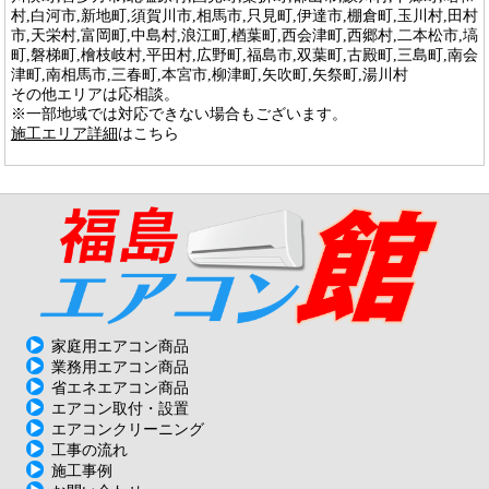
村,白河市,新地町,須賀川市,相馬市,只見町,伊達市,棚倉町,玉川村,田村
市,天栄村,富岡町,中島村,浪江町,楢葉町,西会津町,西郷村,二本松市,塙
町,磐梯町,檜枝岐村,平田村,広野町,福島市,双葉町,古殿町,三島町,南会
津町,南相馬市,三春町,本宮市,柳津町,矢吹町,矢祭町,湯川村
その他エリアは応相談。
※一部地域では対応できない場合もございます。
施工エリア詳細
はこちら
家庭用エアコン商品
業務用エアコン商品
省エネエアコン商品
エアコン取付・設置
エアコンクリーニング
工事の流れ
施工事例