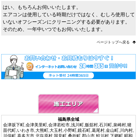
はい、もちろんお伺いいたします。
エアコンは使用している時期だけではなく、むしろ使用して
いないオフシーズンにクリーニングする必要があります。
そのため、一年中いつでもお伺いいたします。
ページトップへ戻る
福島県全域
会津坂下町,会津美里町,会津若松市,浅川町,飯舘村,石川町,泉崎村,猪
苗代町,いわき市,大熊町,大玉村,小野町,鏡石町,葛尾村,金山町,川内村,
川俣町,喜多方市,北塩原村,国見町,桑折町,郡山市,鮫川村,下郷町,昭和